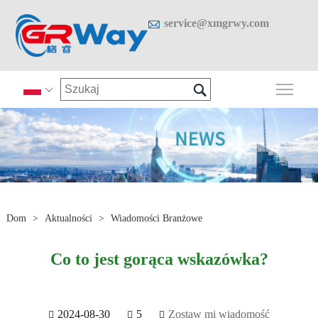

service@xmgrwy.com

Prze

Dom
>
Aktualności
>
Wiadomości Branżowe
Co to jest gorąca wskazówka?
2024-08-30
5
Zostaw mi wiadomość