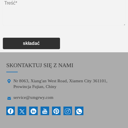
składać
SKONTAKTUJ SIĘ Z NAMI

Nr 8063, Xiang'an West Road, Xiamen City 361101,
Prowincja Fujian, Chiny

service@xmgrwy.com