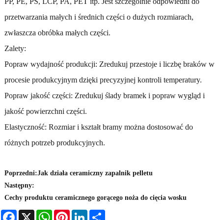
PP, PE, PS, LCP, PA, PET itp. Jest szczególnie odpowiedni do
przetwarzania małych i średnich części o dużych rozmiarach,
zwłaszcza obróbka małych części.
Zalety:
Popraw wydajność produkcji: Zredukuj przestoje i liczbę braków w
procesie produkcyjnym dzięki precyzyjnej kontroli temperatury.
Popraw jakość części: Zredukuj ślady bramek i popraw wygląd i
jakość powierzchni części.
Elastyczność: Rozmiar i kształt bramy można dostosować do
różnych potrzeb produkcyjnych.
Poprzedni:
Jak działa ceramiczny zapalnik pelletu
Następny:
Cechy produktu ceramicznego gorącego noża do cięcia wosku
Facebook
X
WhatsApp
Pinterest
LinkedIn
Share