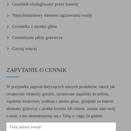
Grzeźnik obsługiwany przez baterię
Natychmiastowy element ogrzewania wody
Ceramika z azotku glinu
Ceramiczne płyty grzewcze
Czytaj więcej
ZAPYTANIE O CENNIK
W przypadku zapytań dotyczących naszych produktów, takich jak
ceramiczne elementy grzejne, ceramiczne zapalniki do pelletu,
zapalniki kwarcowe, podłoża z azotku glinu, grzejniki na baterie,
elementy grzewcze z azotku krzemu lub cennik, zostaw nam swój
e-mail, a my skontaktujemy się z Tobą w ciągu 24 godzin .