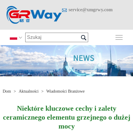

service@xmgrwy.com

Prze

Dom
>
Aktualności
>
Wiadomości Branżowe
Niektóre kluczowe cechy i zalety
ceramicznego elementu grzejnego o dużej
mocy