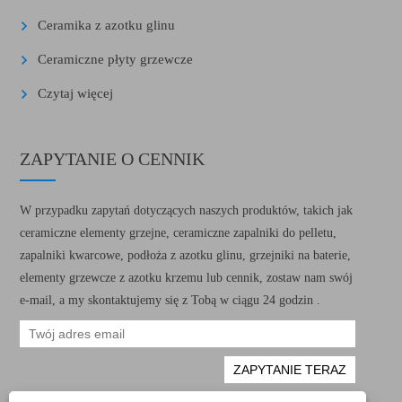
Ceramika z azotku glinu
Ceramiczne płyty grzewcze
Czytaj więcej
ZAPYTANIE O CENNIK
W przypadku zapytań dotyczących naszych produktów, takich jak
ceramiczne elementy grzejne, ceramiczne zapalniki do pelletu,
zapalniki kwarcowe, podłoża z azotku glinu, grzejniki na baterie,
elementy grzewcze z azotku krzemu lub cennik, zostaw nam swój
e-mail, a my skontaktujemy się z Tobą w ciągu 24 godzin .