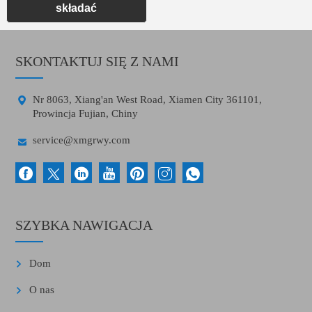
składać
SKONTAKTUJ SIĘ Z NAMI

Nr 8063, Xiang'an West Road, Xiamen City 361101,
Prowincja Fujian, Chiny

service@xmgrwy.com
SZYBKA NAWIGACJA
Dom
O nas