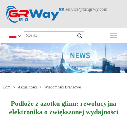

service@xmgrwy.com

Prze

Dom
>
Aktualności
>
Wiadomości Branżowe
Podłoże z azotku glinu: rewolucyjna
elektronika o zwiększonej wydajności